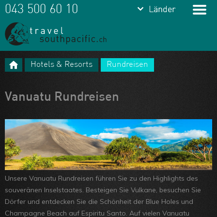
keyboard_arrow_down
keyboard_arrow_down
043 500 60 10
Länder
Länder
Franz.
Polynesien
Hotels & Resorts
Rundreisen
Cook Islands
Meine Favoriten
Fiji
Team
Vanuatu Rundreisen
Samoa
Über uns
Tonga
Feedbacks
Vanuatu
Kontakt
Neukaledonien
ARVB
Unsere Vanuatu Rundreisen führen Sie zu den Highlights des
souveränen Inselstaates. Besteigen Sie Vulkane, besuchen Sie
Dörfer und entdecken Sie die Schönheit der Blue Holes und
Champagne Beach auf Espiritu Santo. Auf vielen Vanuatu