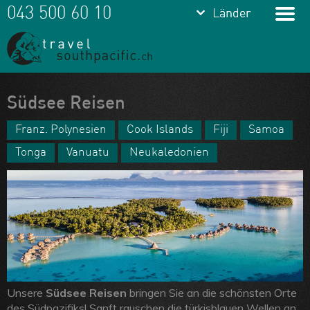
keyboard_arrow_down
keyboard_arrow_down
043 500 60 10
Länder
Länder
Franz.
Polynesien
Cook Islands
Meine Favoriten
Südsee Reisen
Fiji
Team
Franz. Polynesien
Cook Islands
Fiji
Samoa
Samoa
Tonga
Vanuatu
Neukaledonien
Über uns
Tonga
Feedbacks
Vanuatu
Kontakt
Neukaledonien
ARVB
Unsere
Südsee Reisen
bringen Sie an die schönsten Orte
des Südpazifiks! Sanft rauschen die türkisblauen Wellen an