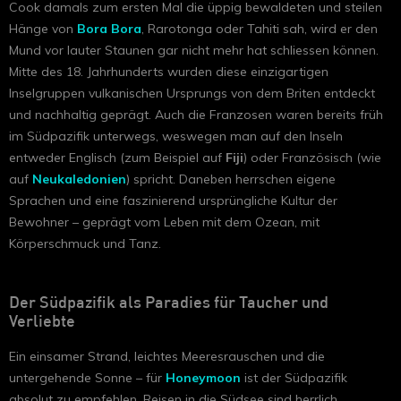
Cook damals zum ersten Mal die üppig bewaldeten und steilen
Hänge von
Bora Bora
, Rarotonga oder Tahiti sah, wird er den
Mund vor lauter Staunen gar nicht mehr hat schliessen können.
Mitte des 18. Jahrhunderts wurden diese einzigartigen
Inselgruppen vulkanischen Ursprungs von dem Briten entdeckt
und nachhaltig geprägt. Auch die Franzosen waren bereits früh
im Südpazifik unterwegs, weswegen man auf den Inseln
entweder Englisch (zum Beispiel auf
Fiji
) oder Französisch (wie
auf
Neukaledonien
) spricht. Daneben herrschen eigene
Sprachen und eine faszinierend ursprüngliche Kultur der
Bewohner – geprägt vom Leben mit dem Ozean, mit
Körperschmuck und Tanz.
Der Südpazifik als Paradies für Taucher und
Verliebte
Ein einsamer Strand, leichtes Meeresrauschen und die
untergehende Sonne – für
Honeymoon
ist der Südpazifik
absolut zu empfehlen. Reisen in die Südsee sind herrlich