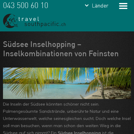
keyboard_arrow_down
keyboard_arrow_down
043 500 60 10
Länder
Länder
Franz.
Polynesien
Cook Islands
Meine Favoriten
Südsee Inselhopping –
Inselkombinationen von Feinsten
Fiji
Team
Samoa
Über uns
Tonga
Feedbacks
Vanuatu
Kontakt
Neukaledonien
ARVB
Die Inseln der Südsee könnten schöner nicht sein.
Palmengesäumte Sandstrände, unberührte Natur und eine
Unterwasserwelt, welche seinesgleichen sucht. Doch welche Insel
soll man besuchen, wenn man schon den weiten Weg in die
Südsee auf sich nimmt? Ein
Südsee Inselhopping
ist die