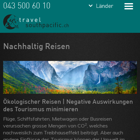
keyboard_arrow_down
keyboard_arrow_down
043 500 60 10
Länder
Länder
Franz.
Polynesien
Cook Islands
Meine Favoriten
Nachhaltig Reisen
Fiji
Team
Samoa
Über uns
Tonga
Feedbacks
Vanuatu
Kontakt
Ökologischer Reisen | Negative Auswirkungen
Neukaledonien
ARVB
des Tourismus minimieren
Flüge, Schiffsfahrten, Mietwagen oder Busreisen
2
verursachen grosse Mengen von CO
, welches
nachweislich zum Treibhauseffekt beiträgt. Aber auch
andere Einflüsse des Tourismus können der Umwelt im