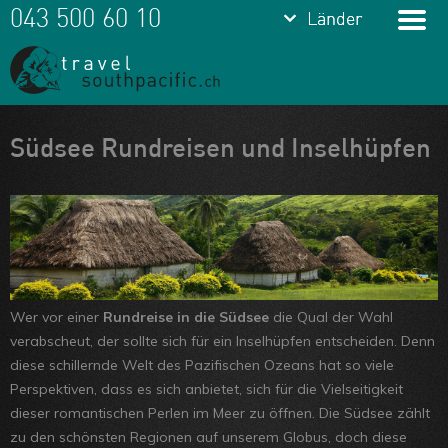
keyboard_arrow_down
keyboard_arrow_down
043 500 60 10
Länder
Länder
Franz.
Polynesien
Cook Islands
Meine Favoriten
Südsee Rundreisen und Inselhüpfen
Fiji
Team
Samoa
Über uns
Tonga
Feedbacks
Vanuatu
Kontakt
Wer vor einer
Rundreise in die Südsee
die Qual der Wahl
Neukaledonien
verabscheut, der sollte sich für ein Inselhüpfen entscheiden. Denn
ARVB
diese schillernde Welt des Pazifischen Ozeans hat so viele
Perspektiven, dass es sich anbietet, sich für die Vielseitigkeit
dieser romantischen Perlen im Meer zu öffnen. Die Südsee zählt
zu den schönsten Regionen auf unserem Globus, doch diese