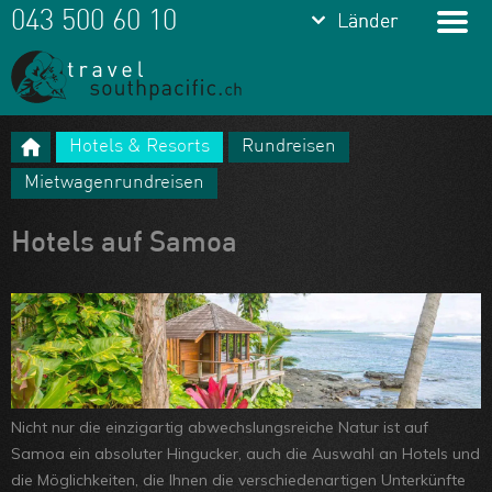
keyboard_arrow_down
keyboard_arrow_down
043 500 60 10
Länder
Länder
Franz.
Polynesien
Hotels & Resorts
Rundreisen
Cook Islands
Meine Favoriten
Mietwagenrundreisen
Fiji
Team
Hotels auf Samoa
Samoa
Über uns
Tonga
Feedbacks
Vanuatu
Kontakt
Neukaledonien
ARVB
Nicht nur die einzigartig abwechslungsreiche Natur ist auf
Samoa ein absoluter Hingucker, auch die Auswahl an Hotels und
die Möglichkeiten, die Ihnen die verschiedenartigen Unterkünfte