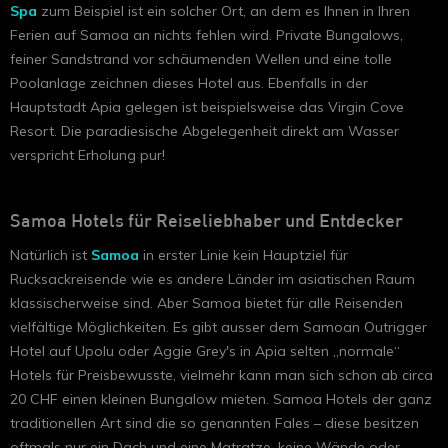
Spa
zum Beispiel ist ein solcher Ort, an dem es Ihnen in Ihren
Ferien auf Samoa an nichts fehlen wird. Private Bungalows,
feiner Sandstrand vor schäumenden Wellen und eine tolle
Poolanlage zeichnen dieses Hotel aus. Ebenfalls in der
Hauptstadt Apia gelegen ist beispielsweise das Virgin Cove
Resort. Die paradiesische Abgelegenheit direkt am Wasser
verspricht Erholung pur!
Samoa Hotels für Reiseliebhaber und Entdecker
Natürlich ist
Samoa
in erster Linie kein Hauptziel für
Rucksackreisende wie es andere Länder im asiatischen Raum
klassischerweise sind. Aber Samoa bietet für alle Reisenden
vielfältige Möglichkeiten. Es gibt ausser dem Samoan Outrigger
Hotel auf Upolu oder Aggie Grey's in Apia selten „normale“
Hotels für Preisbewusste, vielmehr kann man sich schon ab circa
20 CHF einen kleinen Bungalow mieten. Samoa Hotels der ganz
traditionellen Art sind die so genannten Fales – diese besitzen
oftmals nur ein Dach und eine Matratze, keine Wände oder