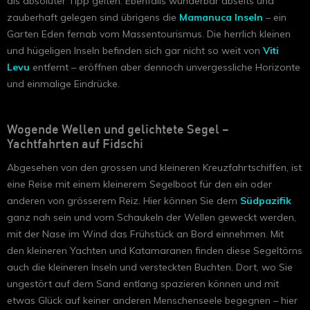
als absoluter Tipp gelten. Ebenfalls wunderbar abseits und
zauberhaft gelegen sind übrigens die
Mamanuca Inseln
– ein
Garten Eden fernab vom Massentourismus. Die herrlich kleinen
und hügeligen Inseln befinden sich gar nicht so weit von
Viti
Levu
entfernt – eröffnen aber dennoch unvergessliche Horizonte
und einmalige Eindrücke.
Wogende Wellen und gelichtete Segel –
Yachtfahrten auf Fidschi
Abgesehen von den grossen und kleineren Kreuzfahrtschiffen, ist
eine Reise mit einem kleinerem Segelboot für den ein oder
anderen von grösserem Reiz. Hier können Sie dem
Südpazifik
ganz nah sein und vom Schaukeln der Wellen geweckt werden,
mit der Nase im Wind das Frühstück an Bord einnehmen. Mit
den kleineren Yachten und Katamaranen finden diese Segeltörns
auch die kleineren Inseln und versteckten Buchten. Dort, wo Sie
ungestört auf dem Sand entlang spazieren können und mit
etwas Glück auf keiner anderen Menschenseele begegnen – hier