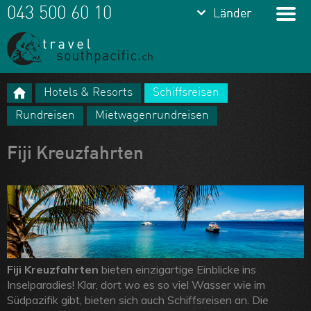
keyboard_arrow_down
keyboard_arrow_down
043 500 60 10
Länder
Länder
Franz.
Polynesien
Hotels & Resorts
Schiffsreisen
Cook Islands
Meine Favoriten
Rundreisen
Mietwagenrundreisen
Fiji
Team
Fiji Kreuzfahrten
Samoa
Über uns
Tonga
Feedbacks
Vanuatu
Kontakt
Neukaledonien
ARVB
Fiji Kreuzfahrten
bieten einzigartige Einblicke ins
Inselparadies! Klar, dort wo es so viel Wasser wie im
Südpazifik gibt, bieten sich auch Schiffsreisen an. Die