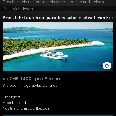
Fidschi Inseln mit ihren zahlreichen grossen und kleinen
Inseln und Atollen sind denn auch ein Paradies für Liebhaber
vom Leben auf dem Meer. Von sanft wiegenden Wellen
Kreuzfahrt durch die paradiesische Inselwelt von Fiji
getragen, bringen Sie grosse und kleine Schiffe und
Katamarane bequem von einem Ort zum anderen, von einer
einsamen Bucht zu lebhaften Dörfern. Weisse
Traumstrände und dichte Regenwälder werden Ihre Reise
begleiten.
Schiffsreisen auf Fiji
lohnen sich, denn Sie sind
ein bleibendes Erlebnis für alle Sinne. Steigen Sie ein und
lassen Sie die Seele baumeln!
ab CHF 1400.- pro Person
8, 5 oder 4 Tage ab/bis Denarau
Highlights:
Modriki Island
Naviti Island mit Dorfbesuch
Blaue Lagune