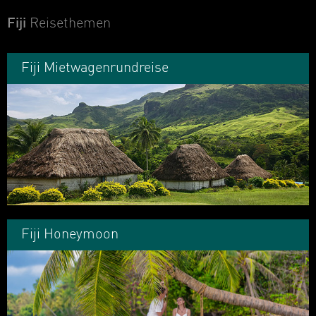
Fiji
Reisethemen
Fiji Mietwagenrundreise
Fiji Honeymoon