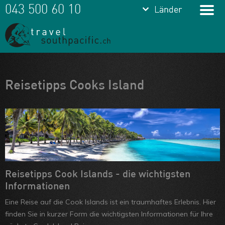
keyboard_arrow_down
keyboard_arrow_down
043 500 60 10
Länder
Länder
Franz.
Polynesien
Cook Islands
Meine Favoriten
Reisetipps Cooks Island
Fiji
Team
Samoa
Über uns
Tonga
Feedbacks
Vanuatu
Kontakt
Neukaledonien
ARVB
Reisetipps Cook Islands - die wichtigsten
Informationen
Eine Reise auf die Cook Islands ist ein traumhaftes Erlebnis. Hier
finden Sie in kurzer Form die wichtigsten Informationen für Ihre