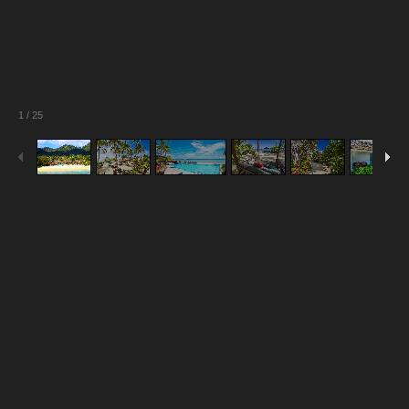
1
/
25